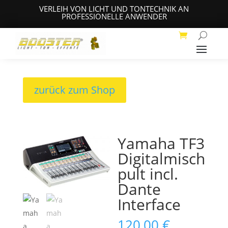
VERLEIH VON LICHT UND TONTECHNIK AN
PROFESSIONELLE ANWENDER
zurück zum Shop
Yamaha TF3
Digitalmisch
pult incl.
Dante
Interface
120,00
€