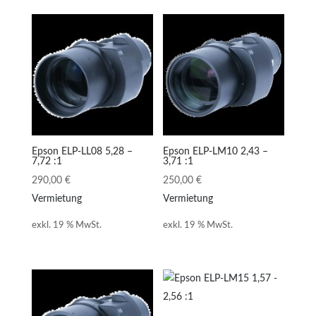
Epson ELP-LL08 5,28 –
Epson ELP-LM10 2,43 –
7,72 :1
3,71 :1
290,00
€
250,00
€
Vermietung
Vermietung
exkl. 19 % MwSt.
exkl. 19 % MwSt.