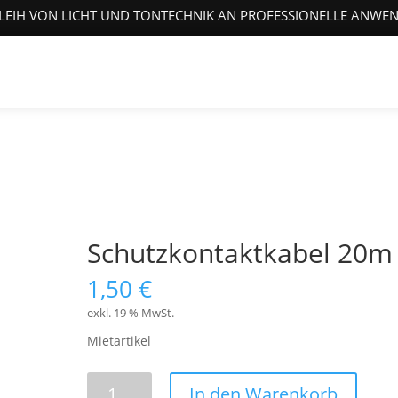
LEIH VON LICHT UND TONTECHNIK AN PROFESSIONELLE ANWE
Schutzkontaktkabel 20m
1,50
€
exkl. 19 % MwSt.
Mietartikel
Schutzkontaktkabel
In den Warenkorb