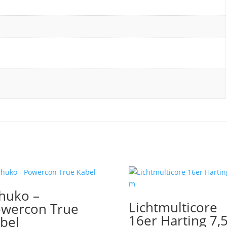
huko –
Lichtmulticore
wercon True
16er Harting 7,
bel