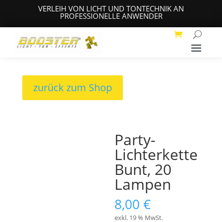
VERLEIH VON LICHT UND TONTECHNIK AN
PROFESSIONELLE ANWENDER
zurück zum Shop
Party-
Lichterkette
Bunt, 20
Lampen
8,00
€
exkl. 19 % MwSt.