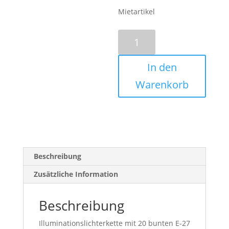
Mietartikel
Party-
Lichterkette
Bunt,
In den
20
Lampen
Warenkorb
Menge
Beschreibung
Zusätzliche Information
Beschreibung
Illuminationslichterkette mit 20 bunten E-27