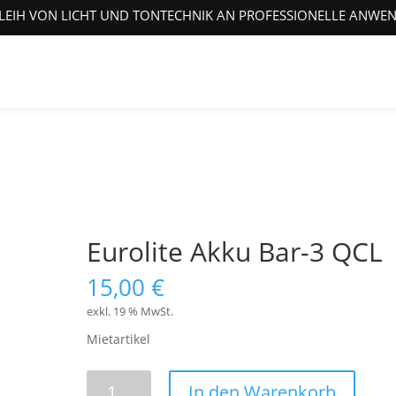
LEIH VON LICHT UND TONTECHNIK AN PROFESSIONELLE ANWE
Eurolite Akku Bar-3 QCL
15,00
€
exkl. 19 % MwSt.
Mietartikel
Eurolite
In den Warenkorb