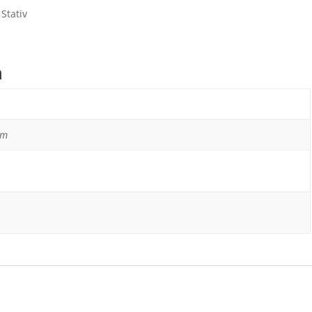
Stativ
n
cm