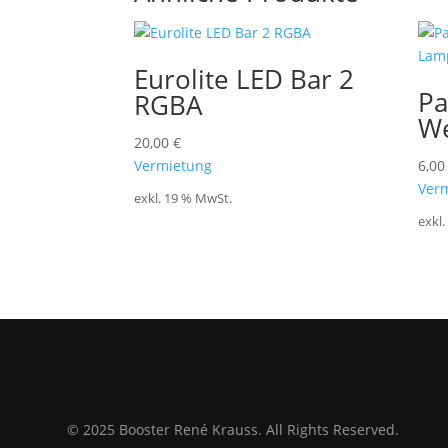
Eurolite LED Bar 2
Pa
RGBA
We
20,00
€
Vermietung
6,0
Ver
exkl. 19 % MwSt.
exkl
© 2025 Booster René Krauss. All Rights Reserved.