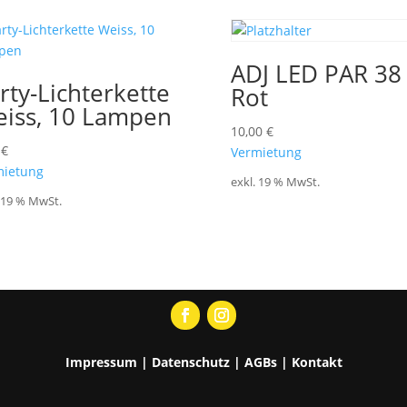
ADJ LED PAR 38
rty-Lichterkette
Rot
iss, 10 Lampen
10,00
€
0
€
Vermietung
mietung
exkl. 19 % MwSt.
. 19 % MwSt.
Impressum
|
Datenschutz
|
AGBs
|
Kontakt