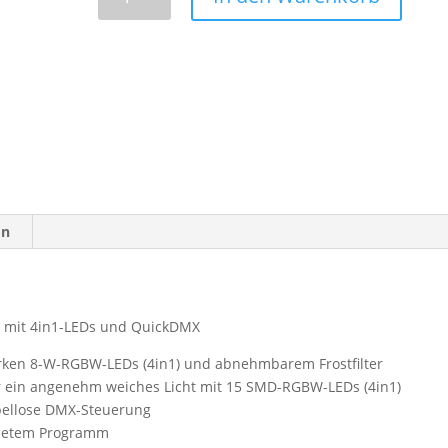
Akku
Bar-
3
QCL
Menge
on
t mit 4in1-LEDs und QuickDMX
tarken 8-W-RGBW-LEDs (4in1) und abnehmbarem Frostfilter
ür ein angenehm weiches Licht mit 15 SMD-RGBW-LEDs (4in1)
abellose DMX-Steuerung
ndetem Programm