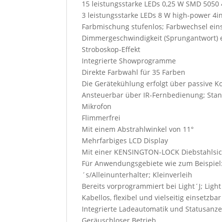
15 leistungsstarke LEDs 0,25 W SMD 505
3 leistungsstarke LEDs 8 W high-power 
Farbmischung stufenlos; Farbwechsel eins
Dimmergeschwindigkeit (Sprungantwort) e
Stroboskop-Effekt
Integrierte Showprogramme
Direkte Farbwahl für 35 Farben
Die Gerätekühlung erfolgt über passive 
Ansteuerbar über IR-Fernbedienung; Stan
Mikrofon
Flimmerfrei
Mit einem Abstrahlwinkel von 11°
Mehrfarbiges LCD Display
Mit einer KENSINGTON-LOCK Diebstahlsi
Für Anwendungsgebiete wie zum Beispiel: 
´s/Alleinunterhalter; Kleinverleih
Bereits vorprogrammiert bei Light´J; Li
Kabellos, flexibel und vielseitig einsetzbar
Integrierte Ladeautomatik und Statusanze
Geräuschloser Betrieb