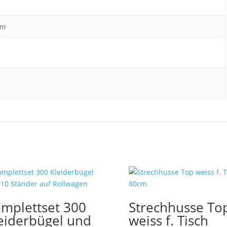
cm
mplettset 300
Strechhusse To
eiderbügel und
weiss f. Tisch