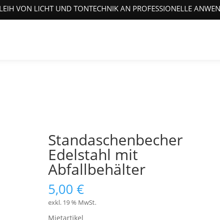
LEIH VON LICHT UND TONTECHNIK AN PROFESSIONELLE ANWE
Standaschenbecher
Edelstahl mit
Abfallbehälter
5,00
€
exkl. 19 % MwSt.
Mietartikel