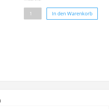
Standaschenbecher
In den Warenkorb
Edelstahl
mit
Abfallbehälter
Menge
n