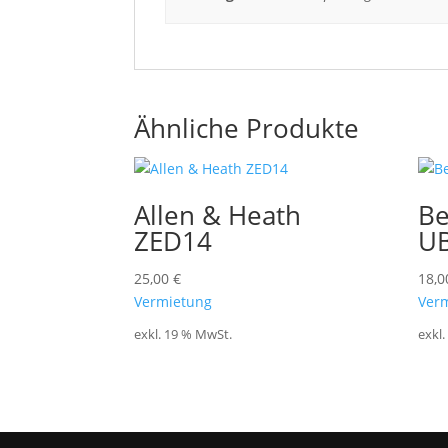
Ähnliche Produkte
Allen & Heath
Be
ZED14
UB
25,00
€
18,
Vermietung
Ver
exkl. 19 % MwSt.
exkl