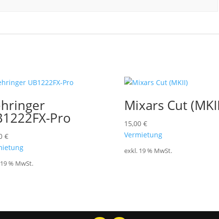
hringer
Mixars Cut (MKII
1222FX-Pro
15,00
€
Vermietung
00
€
mietung
exkl. 19 % MwSt.
. 19 % MwSt.