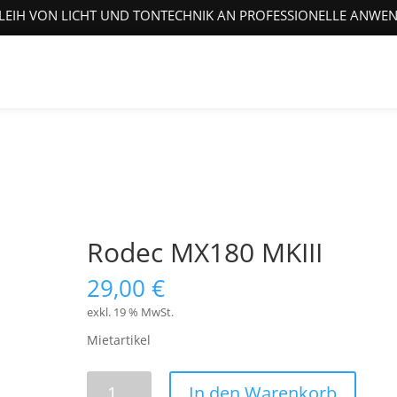
LEIH VON LICHT UND TONTECHNIK AN PROFESSIONELLE ANWE
Rodec MX180 MKIII
29,00
€
exkl. 19 % MwSt.
Mietartikel
Rodec
In den Warenkorb