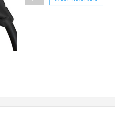
>
DVI
Kabel
1m
Menge