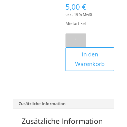
5,00
€
exkl. 19 % MwSt.
Mietartikel
Gravity
LS
SUPER
In den
TB
01
Warenkorb
Querträger
für
35
mm
Stative
Menge
Zusätzliche Information
Zusätzliche Information