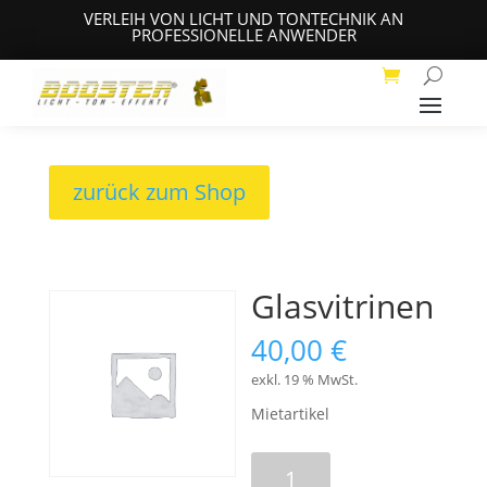
VERLEIH VON LICHT UND TONTECHNIK AN
PROFESSIONELLE ANWENDER
zurück zum Shop
Glasvitrinen
40,00
€
exkl. 19 % MwSt.
Mietartikel
Glasvitrinen