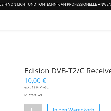
LEIH VON LICHT UND TONTECHNIK AN PROFESSIONELLE ANWE
Edision DVB-T2/C Receiv
10,00
€
exkl. 19 % MwSt.
Mietartikel
Edision
In den Warenkorb