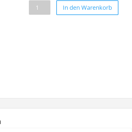
Cat
In den Warenkorb
5e
Netzwerkkabel
0,3m
Menge
n