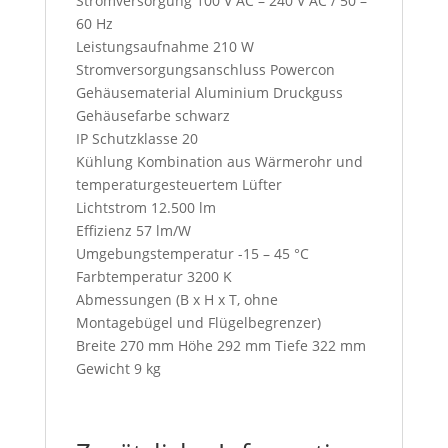
Stromversorgung 100 V AC – 240 V AC / 50 –
60 Hz
Leistungsaufnahme 210 W
Stromversorgungsanschluss Powercon
Gehäusematerial Aluminium Druckguss
Gehäusefarbe schwarz
IP Schutzklasse 20
Kühlung Kombination aus Wärmerohr und
temperaturgesteuertem Lüfter
Lichtstrom 12.500 lm
Effizienz 57 lm/W
Umgebungstemperatur -15 – 45 °C
Farbtemperatur 3200 K
Abmessungen (B x H x T, ohne
Montagebügel und Flügelbegrenzer)
Breite 270 mm Höhe 292 mm Tiefe 322 mm
Gewicht 9 kg