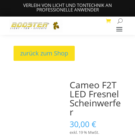
VERLEIH VON LICHT UND TONTECHNIK AN
PROFESSIONELLE ANWENDER
zurück zum Shop
Cameo F2T
LED Fresnel
Scheinwerfe
r
30,00
€
exkl. 19 % MwSt.