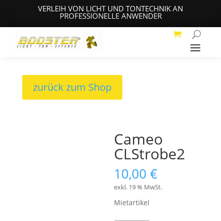
VERLEIH VON LICHT UND TONTECHNIK AN
PROFESSIONELLE ANWENDER
zurück zum Shop
Cameo
CLStrobe2
10,00
€
exkl. 19 % MwSt.
Mietartikel