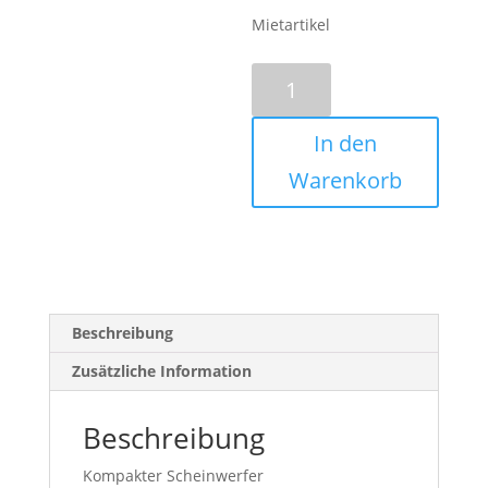
Mietartikel
Bühnenstrahler
PAR
56
In den
Long
300
Warenkorb
Watt
Menge
Beschreibung
Zusätzliche Information
Beschreibung
Kompakter Scheinwerfer