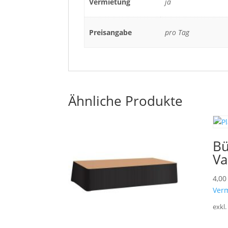
Vermietung
ja
Preisangabe
pro Tag
Ähnliche Produkte
Bü
Va
4,0
Ver
exkl