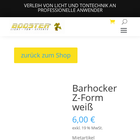
VERLEIH VON LICHT UND TONTECHNIK AN
PROFESSIONELLE ANWENDER
zurück zum Shop
Barhocker
Z-Form
weiß
6,00
€
exkl. 19 % MwSt.
Mietartikel