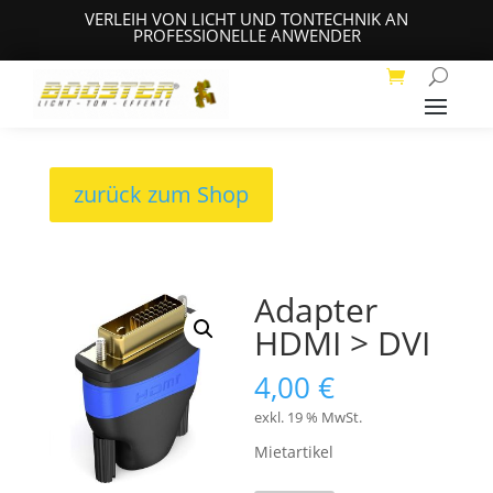
VERLEIH VON LICHT UND TONTECHNIK AN
PROFESSIONELLE ANWENDER
zurück zum Shop
Adapter
HDMI > DVI
4,00
€
exkl. 19 % MwSt.
Mietartikel