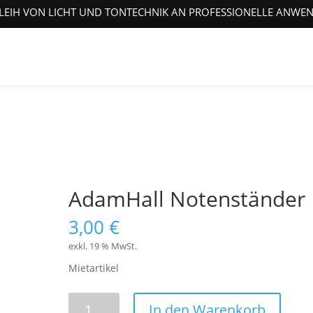
LEIH VON LICHT UND TONTECHNIK AN PROFESSIONELLE ANWE
AdamHall Notenständer
3,00
€
exkl. 19 % MwSt.
Mietartikel
AdamHall
In den Warenkorb