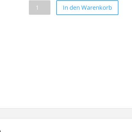
3-
In den Warenkorb
Weg
Ecke
AL34
Quick-
Lock
Traversensystem
Menge
n