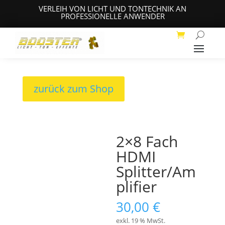
VERLEIH VON LICHT UND TONTECHNIK AN
PROFESSIONELLE ANWENDER
zurück zum Shop
2×8 Fach
HDMI
Splitter/Am
plifier
30,00
€
exkl. 19 % MwSt.