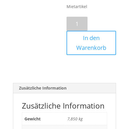
Mietartikel
2x8
Fach
HDMI
In den
Splitter/Amplifier
Menge
Warenkorb
Zusätzliche Information
Zusätzliche Information
Gewicht
7,850 kg