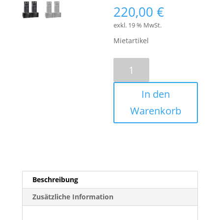
220,00
€
exkl. 19 % MwSt.
Mietartikel
2x
dB
Stage
In den
Opera
82.15
Warenkorb
+
2x
dB
Stage
Opera
61.18
Beschreibung
2,8kwrms
Zusätzliche Information
Menge