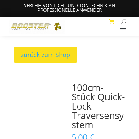
VERLEIH VON LICHT UND TONTECHNIK AN
PROFESSIONELLE ANWENDER
zurück zum Shop
100cm-
Stück Quick-
Lock
Traversensy
stem
5,00
€