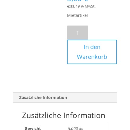
exkl. 19 % MwSt.
Mietartikel
100cm-
Stück
Quick-
In den
Lock
Traversensystem
Warenkorb
Menge
Zusätzliche Information
Zusätzliche Information
Gewicht
5,000 kg