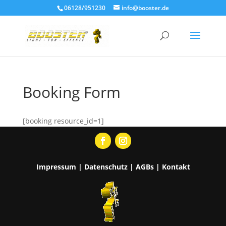
06128/951230
info@booster.de
Booking Form
[booking resource_id=1]
Impressum
|
Datenschutz
|
AGBs
|
Kontakt