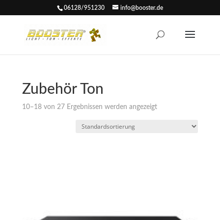
06128/951230
info@booster.de
Zubehör Ton
10–18 von 27 Ergebnissen werden angezeigt