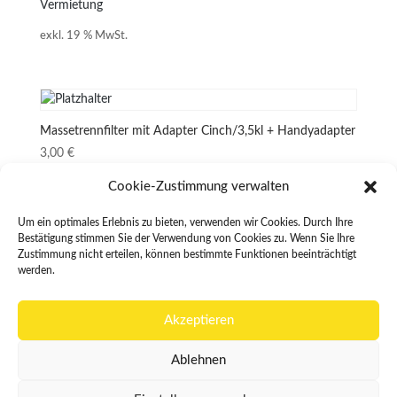
Vermietung
exkl. 19 % MwSt.
Massetrennfilter mit Adapter Cinch/3,5kl + Handyadapter
3,00
€
Vermietung
Cookie-Zustimmung verwalten
exkl. 19 % MwSt.
Um ein optimales Erlebnis zu bieten, verwenden wir Cookies. Durch Ihre
Bestätigung stimmen Sie der Verwendung von Cookies zu. Wenn Sie Ihre
Zustimmung nicht erteilen, können bestimmte Funktionen beeinträchtigt
werden.
←
1
2
3
→
Akzeptieren
Ablehnen
Impressum
|
Datenschutz
|
AGBs
|
Kontakt